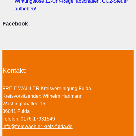
Wirkungslose 12-Uhr-Regel abschaffen, CO2-Steuer
aufheben!
Facebook
Kontakt:
FREIE WÄHLER Kreisvereinigung Fulda
Kreisvorsitzender: Wilhelm Hartmann
Washingtonallee 16
36041 Fulda
Telefon: 0176-17931549
info@freiewaehler-kreis-fulda.de