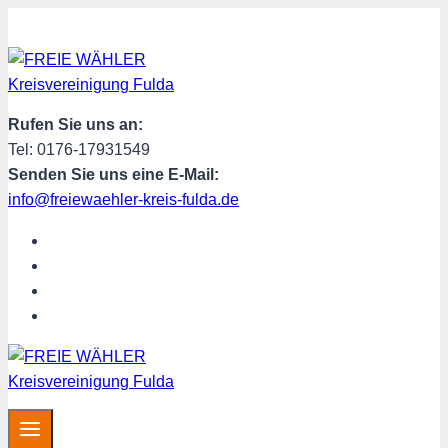
Zum
Inhalt
springen
Rufen Sie uns an:
Tel: 0176-17931549
Senden Sie uns eine E-Mail:
info@freiewaehler-kreis-fulda.de
START
ÜBER UNS
SPENDEN
MITGLIED WERDEN