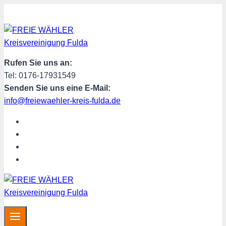
Zum
Inhalt
springen
Rufen Sie uns an:
Tel: 0176-17931549
Senden Sie uns eine E-Mail:
info@freiewaehler-kreis-fulda.de
START
ÜBER UNS
SPENDEN
MITGLIED WERDEN