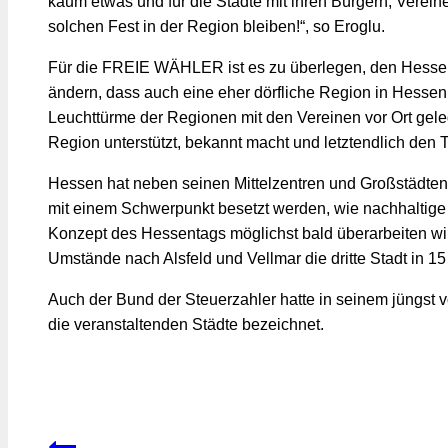
kaum etwas und für die Städte mit ihren Bürgern, Verei
solchen Fest in der Region bleiben!“, so Eroglu.
Für die FREIE WÄHLER ist es zu überlegen, den Hessent
ändern, dass auch eine eher dörfliche Region in Hessen
Leuchttürme der Regionen mit den Vereinen vor Ort geleg
Region unterstützt, bekannt macht und letztendlich den T
Hessen hat neben seinen Mittelzentren und Großstädten 
mit einem Schwerpunkt besetzt werden, wie nachhaltige 
Konzept des Hessentags möglichst bald überarbeiten wird
Umstände nach Alsfeld und Vellmar die dritte Stadt in 
Auch der Bund der Steuerzahler hatte in seinem jüngst vo
die veranstaltenden Städte bezeichnet.
Beitragsnavigation