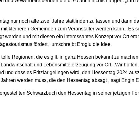
nen und Gewerbetreibenden bleibt so auch nichts hängen. „Ein r
ag nur noch alle zwei Jahre stattfinden zu lassen und dann da
 mit kleineren Gemeinden zum Veranstalter werden kann. „Es so
t werden und mit diesen ein interessantes Konzept vor Ort erarb
agestourismus fördert,“ umschreibt Eroglu die Idee.
tolle Regionen, die es gilt, in ganz Hessen bekannt zu machen.
Landwirtschaft und Lebensmittelerzeugung vor Ort. „Wir hoffen,
 und dass es Fritzlar gelingen wird, den Hessentag 2024 auszu
15 Jahren werden muss, die den Hessentag absagt“, sagt Engin E
rgestellten Schwarzbuch den Hessentag in seiner jetzigen Form k