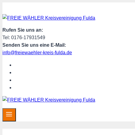
Zum
Inhalt
springen
Rufen Sie uns an:
Tel: 0176-17931549
Senden Sie uns eine E-Mail:
info@freiewaehler-kreis-fulda.de
START
ÜBER UNS
SPENDEN
MITGLIED WERDEN