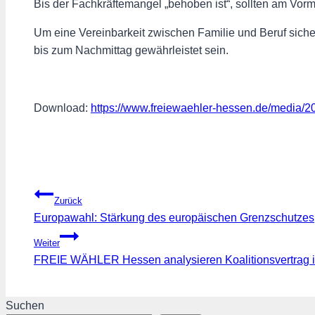
Bis der Fachkräftemangel „behoben ist“, sollten am Vormi
Um eine Vereinbarkeit zwischen Familie und Beruf sicher
bis zum Nachmittag gewährleistet sein.
Download:
https://www.freiewaehler-hessen.de/media/2
Beitragsnavigation
Zurück
Europawahl: Stärkung des europäischen Grenzschutzes
Weiter
FREIE WÄHLER Hessen analysieren Koalitionsvertrag i
Suchen