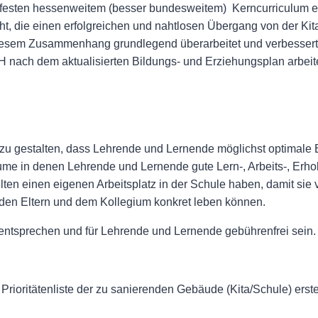
m festen hessenweitem (besser bundesweitem) Kerncurriculum er
icht, die einen erfolgreichen und nahtlosen Übergang von der Kit
iesem Zusammenhang grundlegend überarbeitet und verbessert 
ch dem aktualisierten Bildungs- und Erziehungsplan arbeit
zu gestalten, dass Lehrende und Lernende möglichst optimale
ume in denen Lehrende und Lernende gute Lern-, Arbeits-, Erho
en einen eigenen Arbeitsplatz in der Schule haben, damit sie v
t den Eltern und dem Kollegium konkret leben können.
entsprechen und für Lehrende und Lernende gebührenfrei sein.
Prioritätenliste der zu sanierenden Gebäude (Kita/Schule) erst