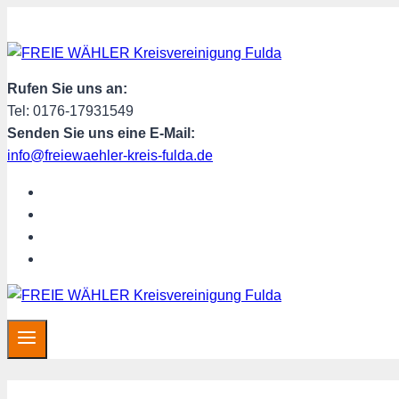
Zum
Inhalt
springen
Rufen Sie uns an:
Tel: 0176-17931549
Senden Sie uns eine E-Mail:
info@freiewaehler-kreis-fulda.de
START
ÜBER UNS
SPENDEN
MITGLIED WERDEN