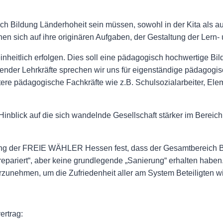
ich Bildung Länderhoheit sein müssen, sowohl in der Kita als a
en sich auf ihre originären Aufgaben, der Gestaltung der Lern- 
heitlich erfolgen. Dies soll eine pädagogisch hochwertige Bi
nder Lehrkräfte sprechen wir uns für eigenständige pädagogis
tere pädagogische Fachkräfte wie z.B. Schulsozialarbeiter, El
inblick auf die sich wandelnde Gesellschaft stärker im Bereich
ung der FREIE WÄHLER Hessen fest, dass der Gesamtbereich Bi
epariert“, aber keine grundlegende „Sanierung“ erhalten haben. E
unehmen, um die Zufriedenheit aller am System Beteiligten wi
ertrag: