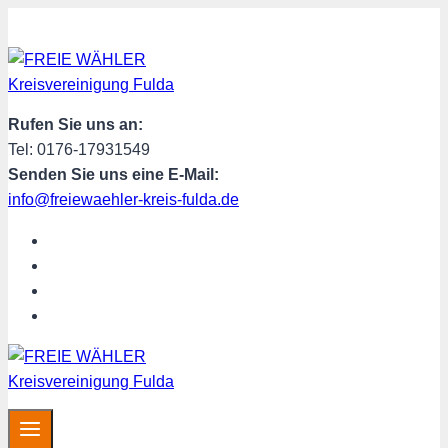
Zum
Inhalt
springen
Rufen Sie uns an:
Tel: 0176-17931549
Senden Sie uns eine E-Mail:
info@freiewaehler-kreis-fulda.de
START
ÜBER UNS
SPENDEN
MITGLIED WERDEN