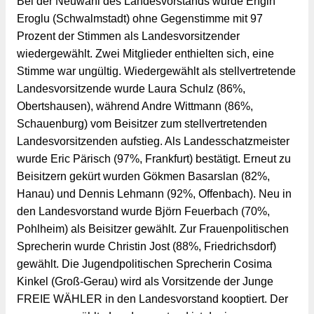
Bei der Neuwahl des Landesvorstands wurde Engin 
Eroglu (Schwalmstadt) ohne Gegenstimme mit 97 
Prozent der Stimmen als Landesvorsitzender 
wiedergewählt. Zwei Mitglieder enthielten sich, eine 
Stimme war ungültig. Wiedergewählt als stellvertretende 
Landesvorsitzende wurde Laura Schulz (86%, 
Obertshausen), während Andre Wittmann (86%, 
Schauenburg) vom Beisitzer zum stellvertretenden 
Landesvorsitzenden aufstieg. Als Landesschatzmeister 
wurde Eric Pärisch (97%, Frankfurt) bestätigt. Erneut zu 
Beisitzern gekürt wurden Gökmen Basarslan (82%, 
Hanau) und Dennis Lehmann (92%, Offenbach). Neu in 
den Landesvorstand wurde Björn Feuerbach (70%, 
Pohlheim) als Beisitzer gewählt. Zur Frauenpolitischen 
Sprecherin wurde Christin Jost (88%, Friedrichsdorf) 
gewählt. Die Jugendpolitischen Sprecherin Cosima 
Kinkel (Groß-Gerau) wird als Vorsitzende der Junge 
FREIE WÄHLER in den Landesvorstand kooptiert. Der 