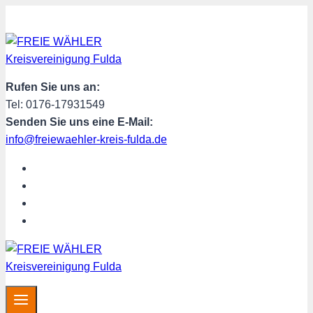
Zum
Inhalt
springen
Rufen Sie uns an:
Tel: 0176-17931549
Senden Sie uns eine E-Mail:
info@freiewaehler-kreis-fulda.de
START
ÜBER UNS
SPENDEN
MITGLIED WERDEN