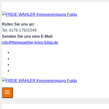
Zum
Inhalt
springen
Rufen Sie uns an:
Tel: 0176-17931549
Senden Sie uns eine E-Mail:
info@freiewaehler-kreis-fulda.de
START
ÜBER UNS
SPENDEN
MITGLIED WERDEN