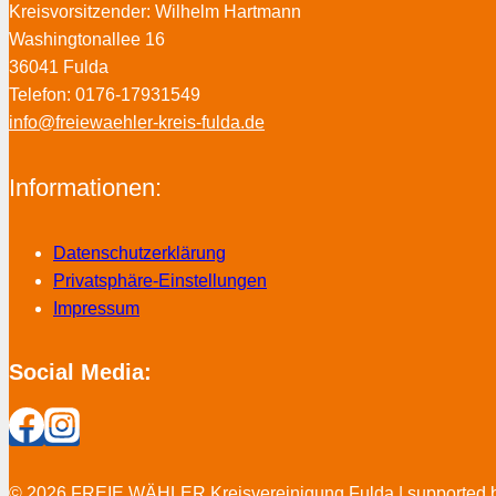
Kreisvorsitzender: Wilhelm Hartmann
Washingtonallee 16
36041 Fulda
Telefon: 0176-17931549
info@freiewaehler-kreis-fulda.de
Informationen:
Datenschutzerklärung
Privatsphäre-Einstellungen
Impressum
Social Media:
© 2026 FREIE WÄHLER Kreisvereinigung Fulda | supported 