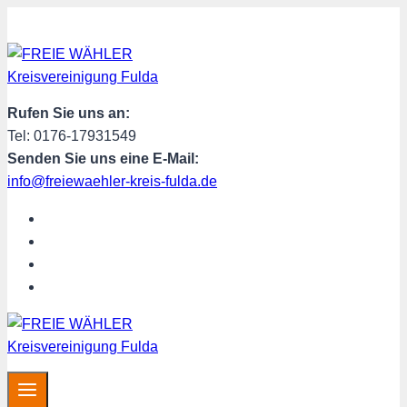
Zum
Inhalt
springen
Rufen Sie uns an:
Tel: 0176-17931549
Senden Sie uns eine E-Mail:
info@freiewaehler-kreis-fulda.de
START
ÜBER UNS
SPENDEN
MITGLIED WERDEN