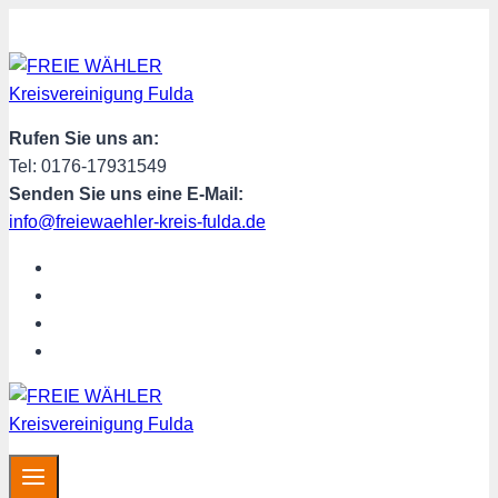
Zum
Inhalt
springen
Rufen Sie uns an:
Tel: 0176-17931549
Senden Sie uns eine E-Mail:
info@freiewaehler-kreis-fulda.de
START
ÜBER UNS
SPENDEN
MITGLIED WERDEN