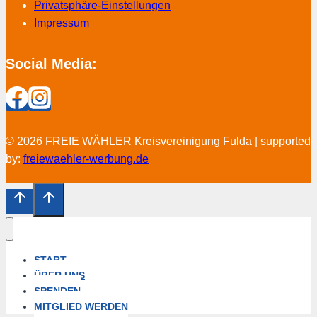
Privatsphäre-Einstellungen
Impressum
Social Media:
© 2026 FREIE WÄHLER Kreisvereinigung Fulda | supported
by:
freiewaehler-werbung.de
START
ÜBER UNS
SPENDEN
MITGLIED WERDEN