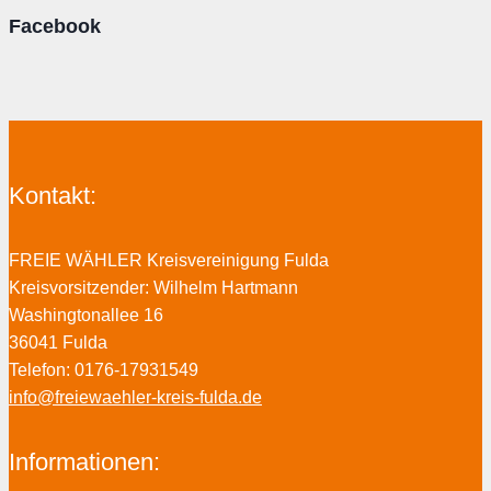
Facebook
Kontakt:
FREIE WÄHLER Kreisvereinigung Fulda
Kreisvorsitzender: Wilhelm Hartmann
Washingtonallee 16
36041 Fulda
Telefon: 0176-17931549
info@freiewaehler-kreis-fulda.de
Informationen: