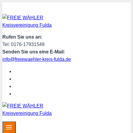
Zum
Inhalt
springen
Rufen Sie uns an:
Tel: 0176-17931549
Senden Sie uns eine E-Mail:
info@freiewaehler-kreis-fulda.de
START
ÜBER UNS
SPENDEN
MITGLIED WERDEN