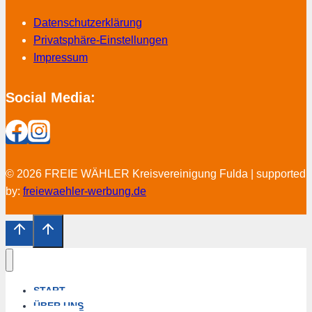
Datenschutzerklärung
Privatsphäre-Einstellungen
Impressum
Social Media:
© 2026 FREIE WÄHLER Kreisvereinigung Fulda | supported
by:
freiewaehler-werbung.de
START
ÜBER UNS